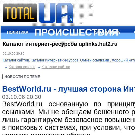
ПРОИСШЕСТВИЯ
ПОЛИТИКА
ЭКОНОМИКА
Каталог интернет-ресурсов uplinks.hut2.ru
09.10.06 20:39
Каталог сайтов. Каталог интернет-ресурсов.
Обмен ссылками .
Хороший ката
→
Каталог ссылок
→
Каталоги сайтов
НОВОСТИ ПО ТЕМЕ
BestWorld.ru - лучшая сторона Ин
03.10.06 20:30
BestWorld.ru основанную по принци
ссылками. Мы не обещаем бешенного р
лишь гарантируем безопасное повышен
в поисковых системах, при условии, ч