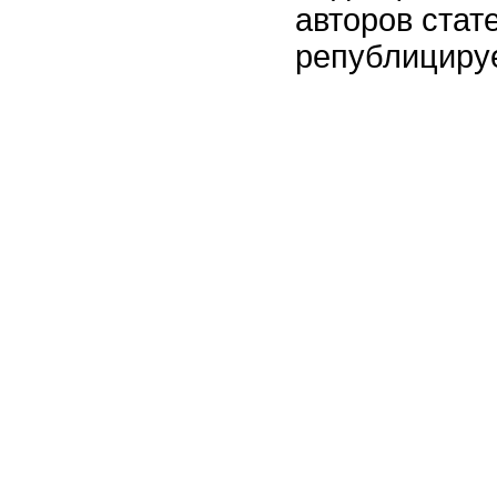
авторов стат
републицируе